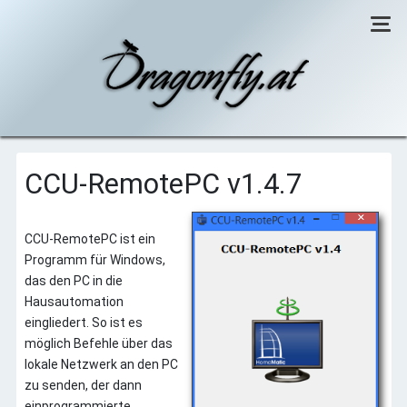
Willkommen
CCU-RemotePC v1.4.7
CCU-RemotePC
Windows-Sicherheithinweis
CCU-RemotePC ist ein
Optionen
Programm für Windows,
Changelog
das den PC in die
Tipps
Hausautomation
Links
eingliedert. So ist es
möglich Befehle über das
Diverses
lokale Netzwerk an den PC
zu senden, der dann
einprogrammierte