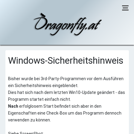
Willkommen
Windows-Sicherheitshinweis
CCU-RemotePC
Windows-Sicherheithinweis
Bisher wurde bei 3rd-Party-Programmen vor dem Ausführen
Optionen
ein Sicherheitshinweis eingeblendet.
Changelog
Dies hat sich nach dem letzten Win10-Update geändert - das
Tipps
Programm startet einfach nicht.
Links
Nach
erfolglosem Start befindet sich aber in den
Eigenschaften eine Check-Box um das Programm dennoch
Diverses
verwenden zu können.
Siehe ScreenShot: