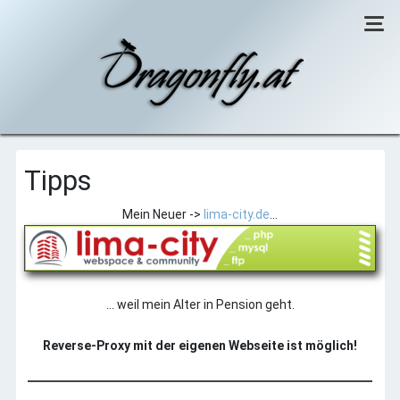
Willkommen
Tipps
CCU-RemotePC
Mein Neuer ->
lima-city.de
...
Diverses
Tipps
Daten von der Haussteuerung
Spenden
... weil mein Alter in Pension geht.
Reverse-Proxy mit der eigenen Webseite ist möglich!