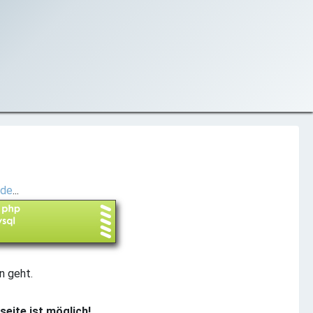
.de
...
on geht.
eite ist möglich!